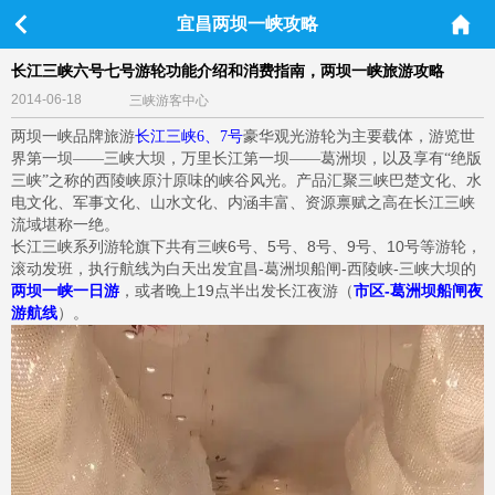
宜昌两坝一峡攻略
长江三峡六号七号游轮功能介绍和消费指南，两坝一峡旅游攻略
2014-06-18
三峡游客中心
两坝一峡品牌旅游
长江三峡
6
、
7
号
豪华观光游轮为主要载体，游览世
界第一坝——三峡大坝，万里长江第一坝——葛洲坝，以及享有“绝版
三峡”之称的西陵峡原汁原味的峡谷风光。产品汇聚三峡巴楚文化、水
电文化、军事文化、山水文化、内涵丰富、资源禀赋之高在长江三峡
流域堪称一绝。
长江三峡系列游轮旗下共有三峡6号、5号、8号、9号、10号等游轮，
滚动发班，执行航线为白天出发宜昌-葛洲坝船闸-西陵峡-三峡大坝的
两坝一峡一日游
，或者晚上19点半出发长江夜游（
市区-葛洲坝船闸夜
游航线
）。