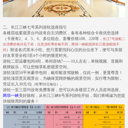
二、长江三峡七号系列游轮选座指引
各楼层临窗观景台均设有自主消费区，备有各种组合卡座供您选择
（卡座有
2
、
4
、
5
、
6
、多位组合、套餐价格
108
、228等，
长江7号游船二
次消费价格详见下表，注意淡旺季价格不同，两坝一峡航线和长江夜游航线不
）附送各式茶水小吃。您只需要找到心仪的台位坐下，便可与亲朋
同
好友享受全程
3
至
4
个小时的惬意时光。
游轮二层温馨包间
4
间，单间容纳
7
——
10
人左右，单独视频、音频和
棋牌娱乐，可让您独享私密观景空间。
游轮顶层
50
平米豪华包间，毗邻船首驾驶舱，仅此一例，更显尊贵！
游轮顶层贵宾观景台，为确保宽阔舒畅的观景空间，实行尊为限制，
凭证出入
30
元
/
位
。
（旺季50元每位）
游轮一至三层均设有免费客座，您可以向各楼层工作人员咨询选座。
两坝一峡
美好旅程，从长江三峡6号系列游轮开始，
我们将竭诚为您提
供细致周到的服务！