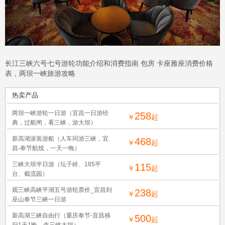
长江三峡六号七号游轮功能介绍和消费指南 包房 卡座雅座消费价格
表，两坝一峡旅游攻略
热卖产品
两坝一峡游轮一日游（宜昌一日游经
258
￥
起
典，过船闸，看三峡，游大坝）
新高湖滚装游船（人车同游三峡，宜
468
￥
起
昌-奉节航线，一天一晚）
三峡大坝半日游（坛子岭、185平
115
￥
起
台、截流园）
观三峡高峡平湖五号游轮票价_宜昌到
238
￥
起
巫山奉节三峡一日游
新高湖三峡自由行（重庆奉节-宜昌秭
500
￥
起