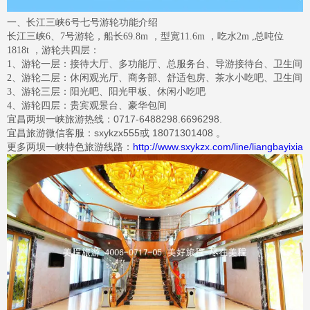
一、长江三峡6号七号游轮功能介绍
长江三峡
6
、
7
号游轮，船长
69.8m
，型宽
11.6m
，吃水
2m ,
总吨位
1818t
，游轮共四层：
1、游轮一层
：
接待大厅、多功能厅、总服务台、导游接待台、卫生间
2、游轮二层：休闲观光厅、商务部、
舒适包房、茶水小吃吧、
卫生间
3、游轮三层
：
阳光吧、
阳光甲板
、
休闲小吃吧
4、游轮四层
：
贵宾观景台、豪华包间
宜昌两坝一峡旅游热线：0717-6488298.6696298.
宜昌旅游微信客服：sxykzx555或 18071301408 。
更多两坝一峡特色旅游线路：
http://www.sxykzx.com/line/liangbayixia