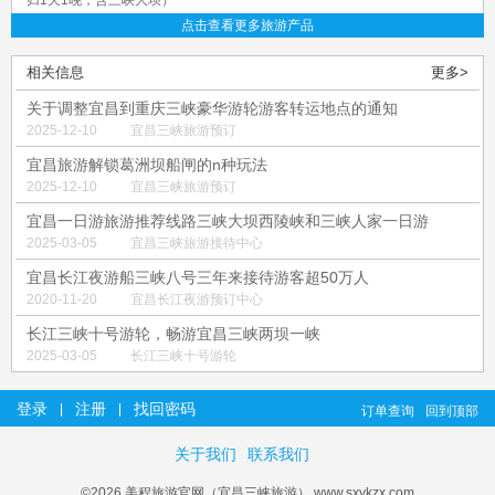
归1天1晚，含三峡大坝）
点击查看更多旅游产品
相关信息
更多>
关于调整宜昌到重庆三峡豪华游轮游客转运地点的通知
2025-12-10
宜昌三峡旅游预订
宜昌旅游解锁葛洲坝船闸的n种玩法
2025-12-10
宜昌三峡旅游预订
宜昌一日游旅游推荐线路三峡大坝西陵峡和三峡人家一日游
2025-03-05
宜昌三峡旅游接待中心
宜昌长江夜游船三峡八号三年来接待游客超50万人
2020-11-20
宜昌长江夜游预订中心
长江三峡十号游轮，畅游宜昌三峡两坝一峡
2025-03-05
长江三峡十号游轮
登录
注册
找回密码
|
|
订单查询
回到顶部
关于我们
联系我们
©2026 美程旅游官网（宜昌三峡旅游） www.sxykzx.com