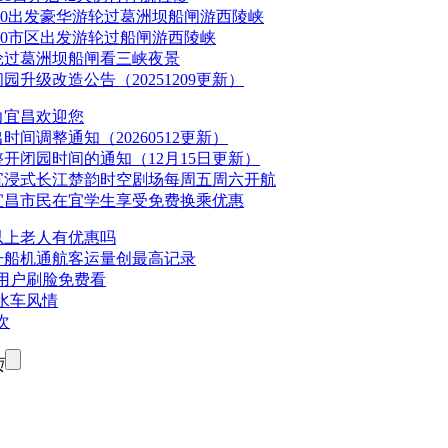
.00出发豪华游轮过葛洲坝船闸游西陵峡
.30市区出发游轮过船闸游西陵峡
轮过葛洲坝船闸看三峡夜景
升级改造公告（20251209更新）
力宜昌欢迎您
间调整通知（20260512更新）
开闭园时间的通知（12月15日更新）
沉浸式长江楚韵时空剧场每周五周六开航
宜昌市民在宜学生享受免费换乘优惠
以上老人有优惠吗
峡升船机通航客运量创最高记录
用户刷脸免费看
水车风情
次
页