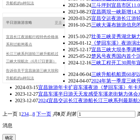
升船机的n种玩法
2023-08-24
三斗坪到宜昌市区11
2023-08-23
宜昌两坝一峡新增14
2020-03-25
宜昌交运夜游长江游
半日游旅游攻略
更多
2016-10-25
三峡大瀑布旅游信息闭园
2015-10-27
壮美三峡灵秀湖北魅
宜昌长江夜游船行程特色价格体
2026-01-12
《梦回车溪》夜游演出时
系和过船闸看点
2025-12-17
宜昌三峡大坝冬季调整
长江三峡系列游轮三峡升船机过
2025-05-22
楚风号夜秀国内首个
三峡大坝航次（6月17日更新）
2024-12-16
三峡工程开工30周年
告诉你关于宜昌旅游三峡大坝和
2024-06-04
三峡升船机船票60岁
升船机的n种玩法
2024-04-07
2024年第一季度三
2024-03-15
宜昌旅游年卡扩容车溪夜游《梦回车溪》年卡
2023-12-27
宜昌车溪半日游天天发感受车溪老街魅力体会
2023-12-07
2024宜昌交运长江夜游船长江三峡系列最新航
上一页
1
2
3
4
...
8
下一页
共
8
页
到第
消息