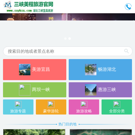
美游宜昌
畅游湖北
两坝一峡
惠游三峡
旅游专题
豪华游轮
旅游攻略
全部分类
热门目的地