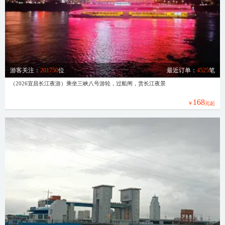
游客关注：
201750
位
最近订单：
4525
笔
（2026宜昌长江夜游）乘坐三峡八号游轮，过船闸，赏长江夜景
168
￥
元起