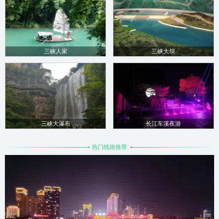
三峡人家
三峡大坝
三峡大瀑布
长江车溪夜游
热门线路推荐