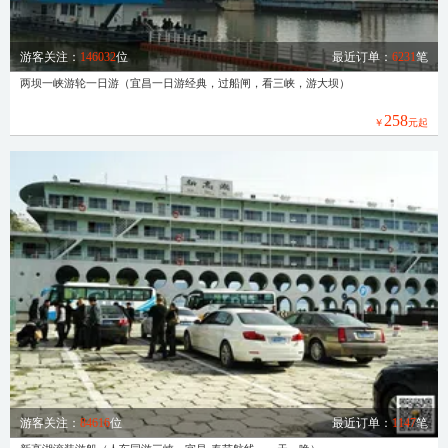
游客关注：
146032
位
最近订单：
6231
笔
两坝一峡游轮一日游（宜昌一日游经典，过船闸，看三峡，游大坝）
258
￥
元起
游客关注：
84616
位
最近订单：
1147
笔