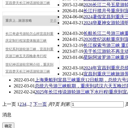
宜昌楚天长江神话游轮游三峡
2015-12-08
2026长江二号五星
2026-01-04
长江行揽月号重庆到
2024-06-06
2024暑假宜昌到重
重庆上...旅游攻略
更多
2024-03-21
2024华夏神女游轮
2024-03-20
长航长江二号游三峡
长江奇迹号游轮怎么样宜昌到重
2024-01-25
2026世纪远航重庆到
庆定制行程深度体验游三峡
2023-12-19
长江探索号游三峡 重
世纪系列游轮游三峡，宜昌到重
2023-07-19
关于长江游轮不再主
庆游三峡五天四晚参考行程
2023-01-06
星际阿波罗游三峡重
世纪神话游轮官网介绍，重庆到
2022-03-18
2024年宜昌到重庆
宜昌楚天长江神话游轮游三峡
2022-03-14
宜昌到重庆三峡旅游
2022-03-01
上海乘船到宜昌三峡重庆12日航期，总统六号
2022-03-01
总统六号游三峡航期，重庆到武汉六天五晚过
2022-02-24
2025年长江传说游轮游三峡下水行程|重庆到
上一页
1
2
3
4
...
7
下一页
共
7
页
到第
消息