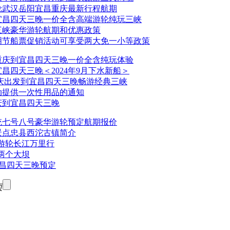
游轮武汉岳阳宜昌重庆最新行程航期
宜昌四天三晚一价全含高端游轮纯玩三峡
庆三峡豪华游轮航期和优惠政策
清明节船票促销活动可享受两大免一小等政策
重庆到宜昌四天三晚一价全含纯玩体验
宜昌四天三晚＜2024年9月下水新船＞
庆出发到宜昌四天三晚畅游经典三峡
动提供一次性用品的通知
庆到宜昌四天三晚
总统七号八号豪华游轮预定航期报价
景点忠县西沱古镇简介
游轮长江万里行
两个大坝
宜昌四天三晚预定
页