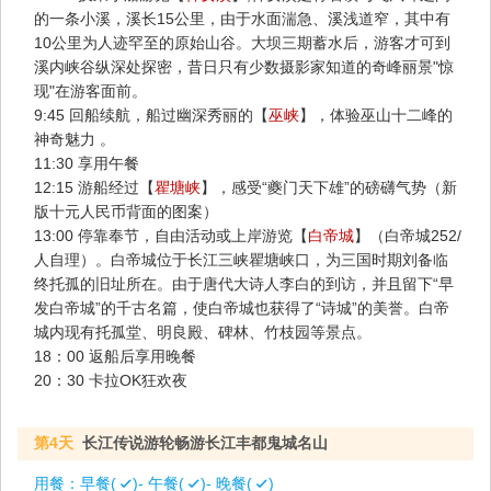
的一条小溪，溪长15公里，由于水面湍急、溪浅道窄，其中有
10公里为人迹罕至的原始山谷。大坝三期蓄水后，游客才可到
溪内峡谷纵深处探密，昔日只有少数摄影家知道的奇峰丽景"惊
现"在游客面前。
9:45 回船续航，船过幽深秀丽的【
巫峡
】，体验巫山十二峰的
神奇魅力 。
11:30 享用午餐
12:15 游船经过【
瞿塘峡
】，感受“夔门天下雄”的磅礴气势（新
版十元人民币背面的图案）
13:00 停靠奉节，自由活动或上岸游览【
白帝城
】（白帝城252/
人自理）。白帝城位于长江三峡瞿塘峡口，为三国时期刘备临
终托孤的旧址所在。由于唐代大诗人李白的到访，并且留下“早
发白帝城”的千古名篇，使白帝城也获得了“诗城”的美誉。白帝
城内现有托孤堂、明良殿、碑林、竹枝园等景点。
18：00 返船后享用晚餐
20：30 卡拉OK狂欢夜
第4天
长江传说游轮畅游长江丰都鬼城名山
用餐：
早餐(
)- 午餐(
)- 晚餐(
)