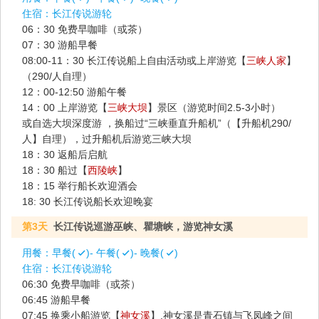
住宿：
长江传说游轮
06：30 免费早咖啡（或茶）
07：30 游船早餐
08:00-11：30 长江传说船上自由活动或上岸游览【
三峡人家
】
（290/人自理）
12：00-12:50 游船午餐
14：00 上岸游览【
三峡大坝
】景区（游览时间2.5-3小时）
或自选大坝深度游 ，换船过“三峡垂直升船机”（【升船机290/
人】自理），过升船机后游览三峡大坝
18：30 返船后启航
18：30 船过【
西陵峡
】
18：15 举行船长欢迎酒会
18: 30 长江传说船长欢迎晚宴
第3天
长江传说巡游巫峡、瞿塘峡，游览神女溪
用餐：
早餐(
)- 午餐(
)- 晚餐(
)
住宿：
长江传说游轮
06:30 免费早咖啡（或茶）
06:45 游船早餐
07:45 换乘小船游览【
神女溪
】,神女溪是青石镇与飞凤峰之间