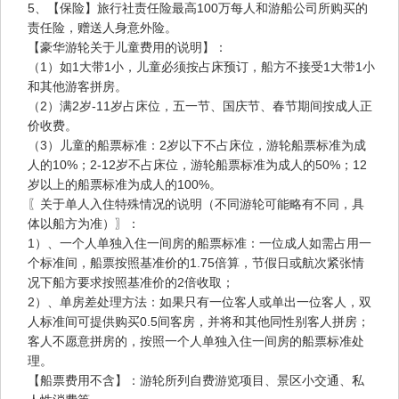
5、【保险】旅行社责任险最高100万每人和游船公司所购买的
责任险，赠送人身意外险。
【豪华游轮关于儿童费用的说明】：
（1）如1大带1小，儿童必须按占床预订，船方不接受1大带1小
和其他游客拼房。
（2）满2岁-11岁占床位，五一节、国庆节、春节期间按成人正
价收费。
（3）儿童的船票标准：2岁以下不占床位，游轮船票标准为成
人的10%；2-12岁不占床位，游轮船票标准为成人的50%；12
岁以上的船票标准为成人的100%。
〖关于单人入住特殊情况的说明（不同游轮可能略有不同，具
体以船方为准）〗：
1）、一个人单独入住一间房的船票标准：一位成人如需占用一
个标准间，船票按照基准价的1.75倍算，节假日或航次紧张情
况下船方要求按照基准价的2倍收取；
2）、单房差处理方法：如果只有一位客人或单出一位客人，双
人标准间可提供购买0.5间客房，并将和其他同性别客人拼房；
客人不愿意拼房的，按照一个人单独入住一间房的船票标准处
理。
【船票费用不含】：游轮所列自费游览项目、景区小交通、私