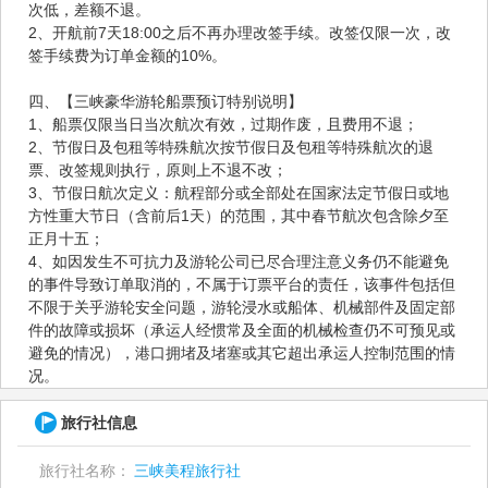
次低，差额不退。
2、开航前7天18:00之后不再办理改签手续。改签仅限一次，改
签手续费为订单金额的10%。
四、【三峡豪华游轮船票预订特别说明】
1、船票仅限当日当次航次有效，过期作废，且费用不退；
2、节假日及包租等特殊航次按节假日及包租等特殊航次的退
票、改签规则执行，原则上不退不改；
3、节假日航次定义：航程部分或全部处在国家法定节假日或地
方性重大节日（含前后1天）的范围，其中春节航次包含除夕至
正月十五；
4、如因发生不可抗力及游轮公司已尽合理注意义务仍不能避免
的事件导致订单取消的，不属于订票平台的责任，该事件包括但
不限于关乎游轮安全问题，游轮浸水或船体、机械部件及固定部
件的故障或损坏（承运人经惯常及全面的机械检查仍不可预见或
避免的情况），港口拥堵及堵塞或其它超出承运人控制范围的情
况。
旅行社信息
旅行社名称：
三峡美程旅行社