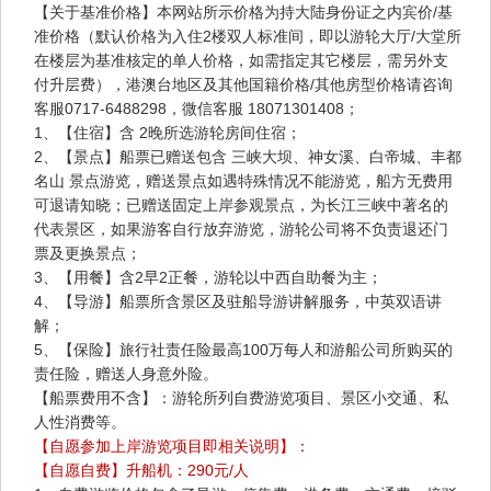
【关于基准价格】本网站所示价格为持大陆身份证之内宾价/基
准价格（默认价格为入住2楼双人标准间，即以游轮大厅/大堂所
在楼层为基准核定的单人价格，如需指定其它楼层，需另外支
付升层费），港澳台地区及其他国籍价格/其他房型价格请咨询
客服0717-6488298，微信客服 18071301408；
1、【住宿】含 2晚所选游轮房间住宿；
2、【景点】船票已赠送包含 三峡大坝、神女溪、白帝城、丰都
名山 景点游览，赠送景点如遇特殊情况不能游览，船方无费用
可退请知晓；已赠送固定上岸参观景点，为长江三峡中著名的
代表景区，如果游客自行放弃游览，游轮公司将不负责退还门
票及更换景点；
3、【用餐】含2早2正餐，游轮以中西自助餐为主；
4、【导游】船票所含景区及驻船导游讲解服务，中英双语讲
解；
5、【保险】旅行社责任险最高100万每人和游船公司所购买的
责任险，赠送人身意外险。
【船票费用不含】：游轮所列自费游览项目、景区小交通、私
人性消费等。
【自愿参加上岸游览项目即相关说明】：
【自愿自费】升船机：290元/人