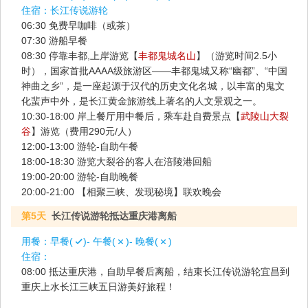
住宿：
长江传说游轮
06:30 免费早咖啡（或茶）
07:30 游船早餐
08:30 停靠丰都,上岸游览【
丰都鬼城名山
】（游览时间2.5小
时），国家首批AAAA级旅游区——丰都鬼城又称“幽都”、“中国
神曲之乡”，是一座起源于汉代的历史文化名城，以丰富的鬼文
化蜚声中外，是长江黄金旅游线上著名的人文景观之一。
10:30-18:00 岸上餐厅用中餐后，乘车赴自费景点【
武陵山大裂
谷
】游览（费用290元/人）
12:00-13:00 游轮-自助午餐
18:00-18:30 游览大裂谷的客人在涪陵港回船
19:00-20:00 游轮-自助晚餐
20:00-21:00 【相聚三峡、发现秘境】联欢晚会
第5天
长江传说游轮抵达重庆港离船
用餐：
早餐(
)- 午餐(
)- 晚餐(
)
住宿：
08:00 抵达重庆港，自助早餐后离船，结束长江传说游轮宜昌到
重庆上水长江三峡五日游美好旅程！