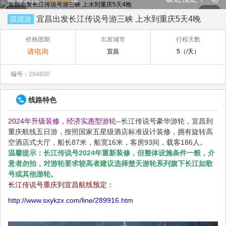
宜昌出发长江传说号游三峡 上水到重庆5天4晚
跟团游
价格团期
出发城市
行程天数
请电询
宜昌
5（/天）
编号：
294600
线路特色
2024年升级装修，经济实惠型游轮
--长江传说号豪华游轮，宜昌到
重庆航线五日游，按照国家五星级酒店标准设计装修，拥有旋转高
空酒店式大厅，船长87米，船宽16米，客房93间，载客186人。
温馨提示：长江传说号2024年重新装修，但整体设施条件一般，介
意者勿拍，对游轮要求较高者建议选择楚天游轮系列旗下长江如歌
号或其他游轮。
长江传说号重庆到宜昌航线预定：
http://www.sxykzx.com/line/289916.htm