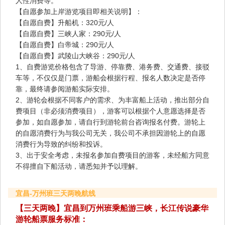
人性消费等。
【自愿参加上岸游览项目即相关说明】：
【自愿自费】升船机：320元/人
【自愿自费】三峡人家：290元/人
【自愿自费】白帝城：290元/人
【自愿自费】武陵山大峡谷：290元/人
1、自费游览价格包含了导游、停靠费、港务费、交通费、接驳
车等，不仅仅是门票，游船会根据行程、报名人数决定是否停
靠，最终请参阅游船实际安排。
2、游轮会根据不同客户的需求、为丰富船上活动，推出部分自
费项目（非必须消费项目），游客可以根据个人意愿选择是否
参加，如自愿参加，请自行到游轮前台咨询报名付费。游轮上
的自愿消费行为与我公司无关，我公司不承担因游轮上的自愿
消费行为导致的纠纷和投诉。
3、出于安全考虑，未报名参加自费项目的游客，未经船方同意
不得擅自下船活动，请悉知并予以理解。
宜昌-万州班三天两晚航线
【三天两晚】宜昌到万州班乘船游三峡，长江传说豪华
游轮船票服务标准：