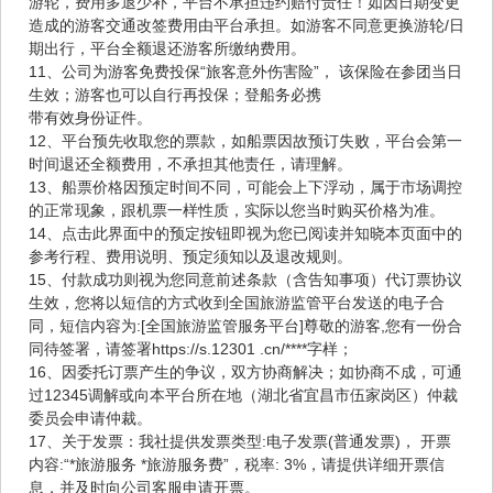
游轮，费用多退少补，平台不承担违约赔付责任！如因日期变更
造成的游客交通改签费用由平台承担。如游客不同意更换游轮/日
期出行，平台全额退还游客所缴纳费用。
11、公司为游客免费投保“旅客意外伤害险”， 该保险在参团当日
生效；游客也可以自行再投保；登船务必携
带有效身份证件。
12、平台预先收取您的票款，如船票因故预订失败，平台会第一
时间退还全额费用，不承担其他责任，请理解。
13、船票价格因预定时间不同，可能会上下浮动，属于市场调控
的正常现象，跟机票一样性质，实际以您当时购买价格为准。
14、点击此界面中的预定按钮即视为您已阅读并知晓本页面中的
参考行程、费用说明、预定须知以及退改规则。
15、付款成功则视为您同意前述条款（含告知事项）代订票协议
生效，您将以短信的方式收到全国旅游监管平台发送的电子合
同，短信内容为:[全国旅游监管服务平台]尊敬的游客,您有一份合
同待签署，请签署https://s.12301 .cn/****字样；
16、因委托订票产生的争议，双方协商解决；如协商不成，可通
过12345调解或向本平台所在地（湖北省宜昌市伍家岗区）仲裁
委员会申请仲裁。
17、关于发票：我社提供发票类型:电子发票(普通发票)， 开票
内容:“*旅游服务 *旅游服务费”，税率: 3%，请提供详细开票信
息，并及时向公司客服申请开票。