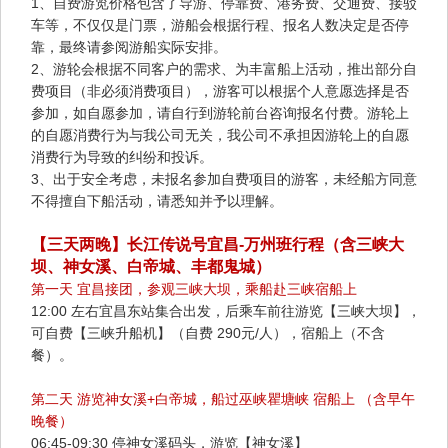
1、自费游览价格包含了导游、停靠费、港务费、交通费、接驳
车等，不仅仅是门票，游船会根据行程、报名人数决定是否停
靠，最终请参阅游船实际安排。
2、游轮会根据不同客户的需求、为丰富船上活动，推出部分自
费项目（非必须消费项目），游客可以根据个人意愿选择是否
参加，如自愿参加，请自行到游轮前台咨询报名付费。游轮上
的自愿消费行为与我公司无关，我公司不承担因游轮上的自愿
消费行为导致的纠纷和投诉。
3、出于安全考虑，未报名参加自费项目的游客，未经船方同意
不得擅自下船活动，请悉知并予以理解。
【三天两晚】长江传说号宜昌-万州班行程（含三峡大
坝、神女溪、白帝城、丰都鬼城）
第一天 宜昌接团，参观三峡大坝，乘船赴三峡宿船上
12:00 左右宜昌东站集合出发，后乘车前往游览【三峡大坝】，
可自费【三峡升船机】（自费 290元/人），宿船上（不含
餐）。
第二天 游览神女溪+白帝城，船过巫峡瞿塘峡 宿船上 （含早午
晚餐）
​06:45-09:30 停神女溪码头，游览【神女溪】