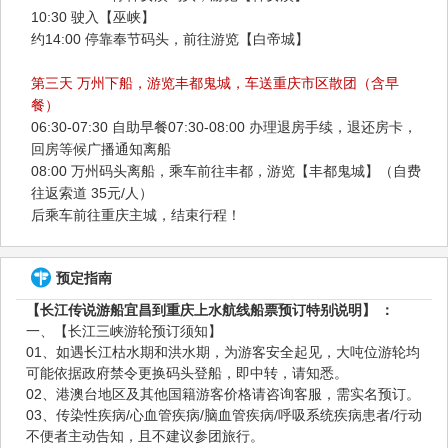
10:30 驶入【巫峡】
约14:00 停靠奉节码头，前往游览【白帝城】
第三天 万州下船，游览丰都鬼城，车送重庆市区散团（含早
餐）
06:30-07:30 自助早餐07:30-08:00 办理退房手续，退还房卡，
回房等候广播通知离船
08:00 万州码头离船，乘车前往丰都，游览【丰都鬼城】（自费
往返索道 35元/人）
后乘车前往重庆主城，结束行程！
预定指南
【长江传说游船宜昌到重庆上水航线船票预订特别说明】 ：
一、【长江三峡游轮预订须知】
01、如遇长江枯水期和洪水期，为游客安全起见，大吨位游轮均
可能依据政府禁令更换码头登船，即中转，请知悉。
02、港澳台地区及其他国籍游客价格请咨询客服，需实名预订。
03、传染性疾病/心血管疾病/脑血管疾病/呼吸系统疾病患者/行动
不便者主动告知，且不建议参团旅行。