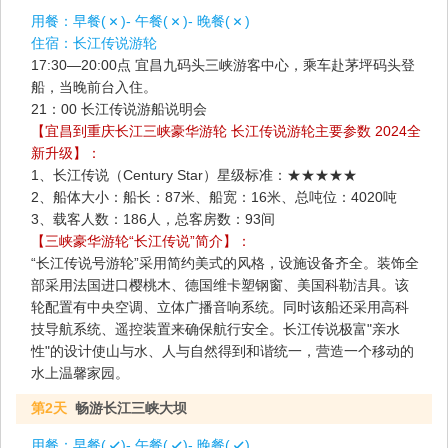
用餐：
早餐(
)- 午餐(
)- 晚餐(
)
住宿：
长江传说游轮
17:30—20:00点 宜昌九码头三峡游客中心，乘车赴茅坪码头登
船，当晚前台入住。
21：00 长江传说游船说明会
【宜昌到重庆长江三峡豪华游轮 长江传说游轮主要参数 2024全
新升级】：
1、长江传说（Century Star）星级标准：★★★★★
2、船体大小：船长：87米、船宽：16米、总吨位：4020吨
3、载客人数：186人，总客房数：93间
【三峡豪华游轮“长江传说”简介】：
“长江传说号游轮”采用简约美式的风格，设施设备齐全。装饰全
部采用法国进口樱桃木、德国维卡塑钢窗、美国科勒洁具。该
轮配置有中央空调、立体广播音响系统。同时该船还采用高科
技导航系统、遥控装置来确保航行安全。长江传说极富"亲水
性"的设计使山与水、人与自然得到和谐统一，营造一个移动的
水上温馨家园。
第2天
畅游长江三峡大坝
用餐：
早餐(
)- 午餐(
)- 晚餐(
)