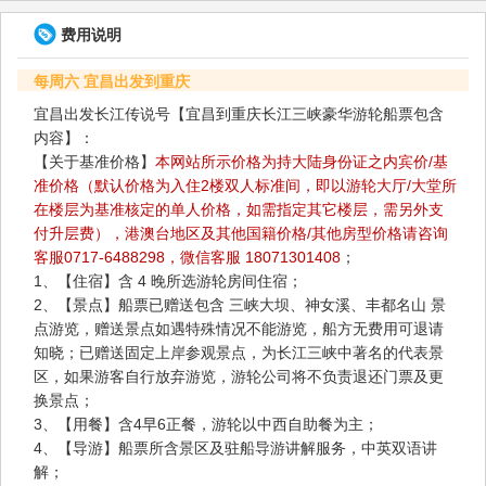
费用说明
每周六 宜昌出发到重庆
宜昌出发长江传说号【宜昌到重庆长江三峡豪华游轮船票包含
内容】：
【关于基准价格】
本网站所示价格为持大陆身份证之内宾价/基
准价格（默认价格为入住2楼双人标准间，即以游轮大厅/大堂所
在楼层为基准核定的单人价格，如需指定其它楼层，需另外支
付升层费），港澳台地区及其他国籍价格/其他房型价格请咨询
客服0717-6488298，微信客服 18071301408
；
1、【住宿】含 4 晚所选游轮房间住宿；
2、【景点】船票已赠送包含 三峡大坝、神女溪、丰都名山 景
点游览，赠送景点如遇特殊情况不能游览，船方无费用可退请
知晓；已赠送固定上岸参观景点，为长江三峡中著名的代表景
区，如果游客自行放弃游览，游轮公司将不负责退还门票及更
换景点；
3、【用餐】含4早6正餐，游轮以中西自助餐为主；
4、【导游】船票所含景区及驻船导游讲解服务，中英双语讲
解；