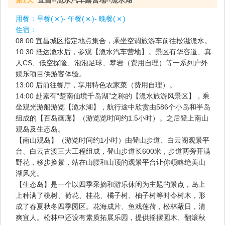
第1天
宜昌--洈水汽车露营地--洈水湖
用餐：
早餐(
)- 午餐(
)- 晚餐(
)
住宿：
08:00 宜昌城区指定地点集合，乘坐空调旅游车前往松滋洈水。
10:30 抵达洈水后，参观【洈水汽车营地】。景区有华容道、真
人CS、低空探险、泡泡足球、攀岩（费用自理）等一系列户外
娱乐项目供游客体验。
13:00 后前往餐厅，享用特色农家菜（费用自理）。
14:00 赴素有“楚南仙境千岛湖”之称的【洈水旅游风景区】，乘
坐观光游船游览【洈水湖】，航行途中欣赏由586个小岛和半岛
组成的【百岛画廊】（游览览时间约1.5小时）。之后登上南山
观岛及生态岛。
【南山观岛】（游览时间约1小时）由登山步道、白云阁观景平
台、白云古渡三大工程组成，登山步道长600米，步道两旁开满
野花，移步换景，站在山腰和山顶的观景平台让你领略绝美山
湖风光。
【生态岛】是一个以四季采摘和游乐休闲为主题的景点，岛上
上种满了桃树、荷花、桂花、橘子树、柚子树等时令树木，形
成了春夏秋冬四季园区。花海成片、鱼戏莲荷，松林蔽日，清
爽宜人。松林中还设有素质拓展乐园，提供摇摆圆木、翻滚秋