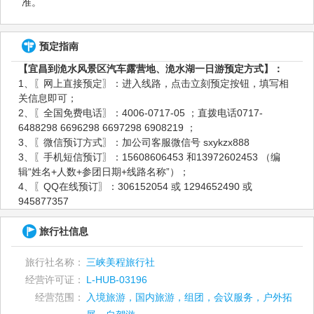
准。
预定指南
【宜昌到洈水风景区汽车露营地、洈水湖一日游预定方式】：
1、〖网上直接预定〗：进入线路，点击立刻预定按钮，填写相
关信息即可；
2、〖全国免费电话〗：4006-0717-05 ；直拨电话0717-
6488298 6696298 6697298 6908219 ；
3、〖微信预订方式〗：加公司客服微信号 sxykzx888
3、〖手机短信预订〗：15608606453 和13972602453 （编
辑“姓名+人数+参团日期+线路名称”）；
4、〖QQ在线预订〗：306152054 或 1294652490 或
945877357
旅行社信息
旅行社名称：
三峡美程旅行社
经营许可证：
L-HUB-03196
经营范围：
入境旅游，国内旅游，组团，会议服务，户外拓