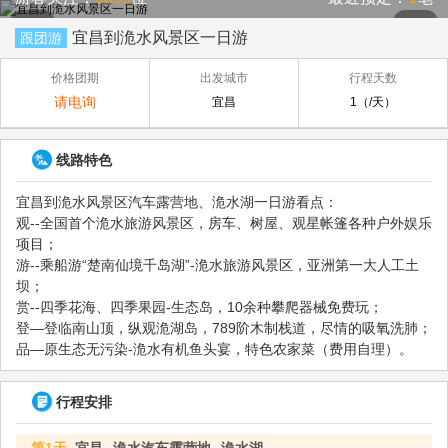
宜昌到洈水风景区一日游
跟团游
价格团期
出发城市
行程天数
请电询
宜昌
1（/天）
线路特色
宜昌到洈水风景区汽车露营地、洈水湖一日游看点：
观--全国首个洈水旅游风景区，房车、树屋、观星帐篷各种户外娱乐
项目；
游--乘船游“楚南仙境千岛湖”-洈水旅游风景区，亚洲第一大人工土
坝；
赏--四季花海、四季果园-生态岛，10余种攀爬器械免费玩；
登—登临南山顶，纵观洈湖岛，789阶木制栈道，尽情的吸氧洗肺；
品—原生态无污染-洈水有机鱼头宴，特色农家菜（费用自理）。
行程安排