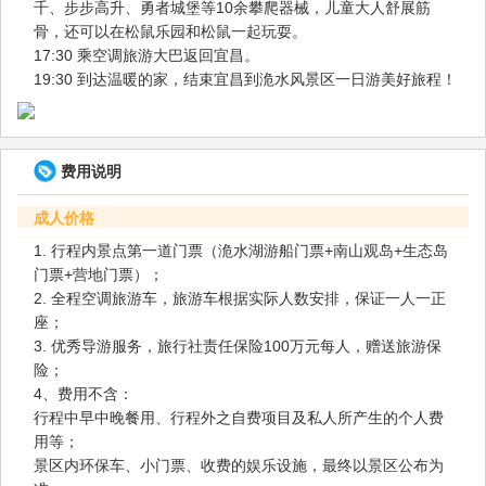
千、步步高升、勇者城堡等10余攀爬器械，儿童大人舒展筋
骨，还可以在松鼠乐园和松鼠一起玩耍。
17:30 乘空调旅游大巴返回宜昌。
19:30 到达温暖的家，结束宜昌到洈水风景区一日游美好旅程！
费用说明
成人价格
1. 行程内景点第一道门票（洈水湖游船门票+南山观岛+生态岛
门票+营地门票）；
2. 全程空调旅游车，旅游车根据实际人数安排，保证一人一正
座；
3. 优秀导游服务，旅行社责任保险100万元每人，赠送旅游保
险；
4、费用不含：
行程中早中晚餐用、行程外之自费项目及私人所产生的个人费
用等；
景区内环保车、小门票、收费的娱乐设施，最终以景区公布为