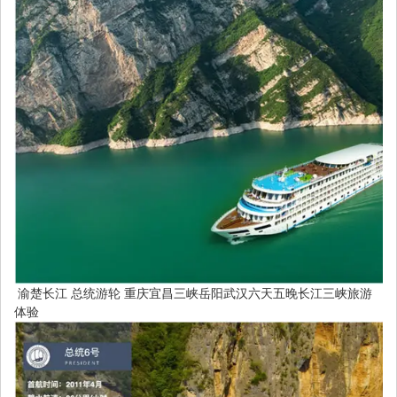
渝楚长江 总统游轮 重庆宜昌三峡岳阳武汉六天五晚长江三峡旅游
体验