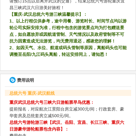
请预订15点以后离开武汉的交通），结束总统六号游轮重庆宜
昌三峡武汉六日游美好旅程！
【重庆-武汉总统六号游三峡温馨提示】：
1、以上行程仅供参考，途中用餐、游览时长、时间节点均以游
轮公司实际安排为准，行程中包含的游览景点均为打包赠送景
点，如自愿放弃或因航道管制、天气情况以及政府管制等不可
抗力因素造成无法游览，均无费用退还，感谢您的理解！
2、如因天气、水位、航道或码头管制等原因，离船码头也可能
调整至岳阳/九江码头离船，转运安排同上，请知悉！
费用说明
总统六号 重庆-武汉航线
重庆武汉总统六号三峡六日游船票早鸟优惠：
提前报名，对应航次江景阳台房立减300元/间；行政套房、豪
华套房及总统套房立减500元/间。
总统六号游轮游三峡【武汉、岳阳、宜昌、长江三峡、重庆六
日游豪华游轮船票包含内容】：
费用包含