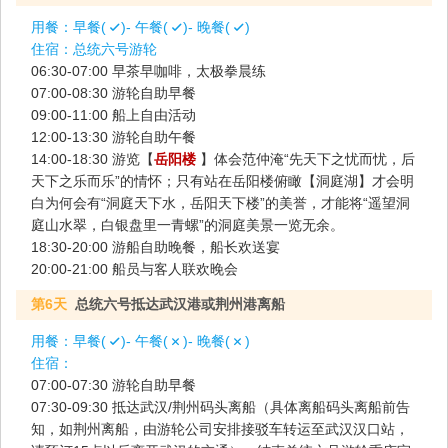
用餐：
早餐(
)- 午餐(
)- 晚餐(
)
住宿：
总统六号游轮
06:30-07:00 早茶早咖啡，太极拳晨练
07:00-08:30 游轮自助早餐
09:00-11:00 船上自由活动
12:00-13:30 游轮自助午餐
14:00-18:30 游览【
岳阳楼
】体会范仲淹“先天下之忧而忧，后
天下之乐而乐”的情怀；只有站在岳阳楼俯瞰【洞庭湖】才会明
白为何会有“洞庭天下水，岳阳天下楼”的美誉，才能将“遥望洞
庭山水翠，白银盘里一青螺”的洞庭美景一览无余。
18:30-20:00 游船自助晚餐，船长欢送宴
20:00-21:00 船员与客人联欢晚会
第6天
总统六号抵达武汉港或荆州港离船
用餐：
早餐(
)- 午餐(
)- 晚餐(
)
住宿：
07:00-07:30 游轮自助早餐
07:30-09:30 抵达武汉/荆州码头离船（具体离船码头离船前告
知，如荆州离船，由游轮公司安排接驳车转运至武汉汉口站，