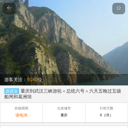
游客关注：
9140
位
重庆到武汉三峡游轮＜总统六号＞六天五晚过五级
跟团游
船闸和葛洲坝
价格团期
出发城市
行程天数
请电询
重庆
6（/天）