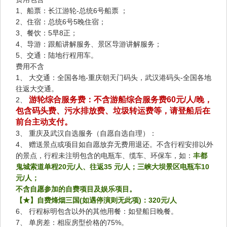
1、船票：长江游轮-总统6号船票 ；
2、住宿：总统6号5晚住宿；
3、餐饮：5早8正；
4、导游：跟船讲解服务、景区导游讲解服务；
5、交通：陆地行程用车。
费用不含
1、 大交通：全国各地-重庆朝天门码头，武汉港码头-全国各地
往返大交通。
游轮综合服务费：不含游船综合服务费60元/人/晚，
2、
包含码头费、污水排放费、垃圾转运费等，请登船后在
前台主动支付。
3、 重庆及武汉自选服务（自愿自选自理）：
4、 赠送景点或项目如自愿放弃无费用退还。不含行程安排以外
的景点，行程未注明包含的电瓶车、缆车、环保车，如：
丰都
鬼城索道单程20元/人、往返35 元/人；三峡大坝景区电瓶车10
元/人；
不含自愿参加的自费项目及娱乐项目。
【★】自费烽烟三国(如遇停演则无此项)：320元/人
6、 行程标明包含以外的其他用餐：如登船日晚餐。
7、 单房差：相应房型价格的75%。