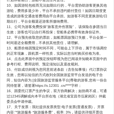
10、如因游轮包租而无法如期出行的，平台需协助游客更换其他
游轮，费用多退少补，平台不承担违约赔付责任！如因日期变更
造成的游客交通改签费用由平台承担。如游客不同意更换游轮/日
期出行，平台全额退还游客所缴纳费用。
11、公司为游客免费投保“旅客意外伤害险”， 该保险在参团当日
生效；游客也可以自行再投保；登船务必携带有效身份证件。
12、平台预先收取您的票款，如船票因故预订失败，平台会第一
时间退还全额费用，不承担其他责任，请理解。
13、船票价格因预定时间不同，可能会上下浮动，属于市场调控
的正常现象，跟机票一样性质，实际以您当时购买价格为准。
14、点击此界面中的预定按钮即视为您已阅读并知晓本页面中的
参考行程、费用说明、预定须知以及退改规则。
15、付款成功则视为您同意前述条款（含告知事项）代订票协议
生效，您将以短信的方式收到全国旅游监管平台发送的电子合
同，短信内容为:[全国旅游监管服务平台]尊敬的游客,您有一份合
同待签署，请签署https://s.12301 .cn/****字样；
16、因委托订票产生的争议，双方协商解决；如协商不成，可通
过12345调解或向本平台所在地（湖北省宜昌市伍家岗区）仲裁
委员会申请仲裁。
17、关于发票：我社提供发票类型:电子发票(普通发票)， 开票
内容:“*旅游服务 *旅游服务费”，税率: 3%，请提供详细开票信