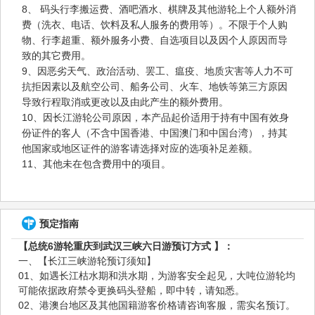
8、 码头行李搬运费、酒吧酒水、棋牌及其他游轮上个人额外消
费（洗衣、电话、饮料及私人服务的费用等）。不限于个人购
物、行李超重、额外服务小费、自选项目以及因个人原因而导
致的其它费用。
9、因恶劣天气、政治活动、罢工、瘟疫、地质灾害等人力不可
抗拒因素以及航空公司、船务公司、火车、地铁等第三方原因
导致行程取消或更改以及由此产生的额外费用。
10、因长江游轮公司原因，本产品起价适用于持有中国有效身
份证件的客人（不含中国香港、中国澳门和中国台湾），持其
他国家或地区证件的游客请选择对应的选项补足差额。
11、其他未在包含费用中的项目。
预定指南
【总统6游轮重庆到武汉三峡六日游预订方式 】：
一、【长江三峡游轮预订须知】
01、如遇长江枯水期和洪水期，为游客安全起见，大吨位游轮均
可能依据政府禁令更换码头登船，即中转，请知悉。
02、港澳台地区及其他国籍游客价格请咨询客服，需实名预订。