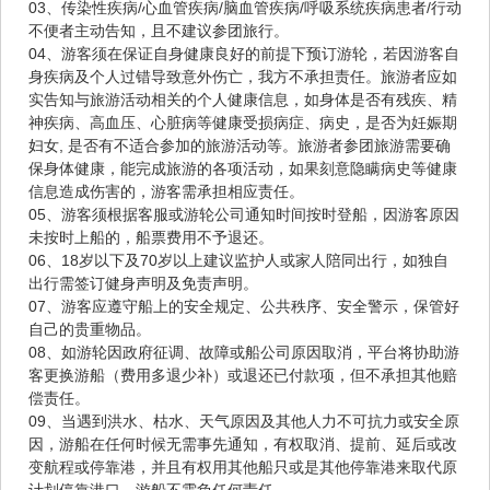
03、传染性疾病/心血管疾病/脑血管疾病/呼吸系统疾病患者/行动
不便者主动告知，且不建议参团旅行。
04、游客须在保证自身健康良好的前提下预订游轮，若因游客自
身疾病及个人过错导致意外伤亡，我方不承担责任。旅游者应如
实告知与旅游活动相关的个人健康信息，如身体是否有残疾、精
神疾病、高血压、心脏病等健康受损病症、病史，是否为妊娠期
妇女, 是否有不适合参加的旅游活动等。旅游者参团旅游需要确
保身体健康，能完成旅游的各项活动，如果刻意隐瞒病史等健康
信息造成伤害的，游客需承担相应责任。
05、游客须根据客服或游轮公司通知时间按时登船，因游客原因
未按时上船的，船票费用不予退还。
06、18岁以下及70岁以上建议监护人或家人陪同出行，如独自
出行需签订健身声明及免责声明。
07、游客应遵守船上的安全规定、公共秩序、安全警示，保管好
自己的贵重物品。
08、如游轮因政府征调、故障或船公司原因取消，平台将协助游
客更换游船（费用多退少补）或退还已付款项，但不承担其他赔
偿责任。
09、当遇到洪水、枯水、天气原因及其他人力不可抗力或安全原
因，游船在任何时候无需事先通知，有权取消、提前、延后或改
变航程或停靠港，并且有权用其他船只或是其他停靠港来取代原
计划停靠港口，游船不需负任何责任。