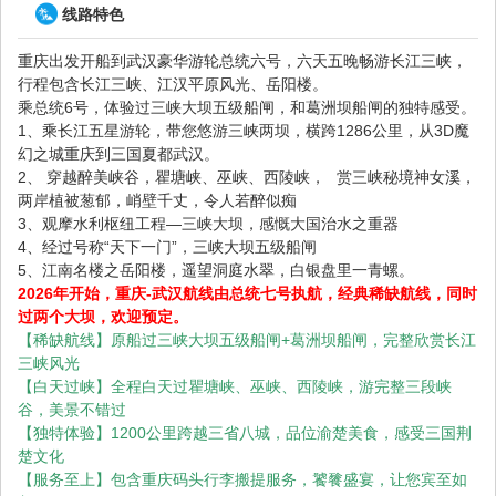
线路特色
重庆出发开船到武汉豪华游轮总统六号，六天五晚畅游长江三峡，
行程包含长江三峡、江汉平原风光、岳阳楼。
乘总统6号，体验过三峡大坝五级船闸，和葛洲坝船闸的独特感受。
1、乘长江五星游轮，带您悠游三峡两坝，横跨1286公里，从3D魔
幻之城重庆到三国夏都武汉。
2、 穿越醉美峡谷，瞿塘峡、巫峡、西陵峡，
赏三峡秘境神女溪，
两岸植被葱郁，峭壁千丈，令人若醉似痴
3、观摩水利枢纽工程—三峡大坝，感慨大国治水之重器
4、经过号称“天下一门”，三峡大坝五级船闸
5、江南名楼之岳阳楼，遥望洞庭水翠，白银盘里一青螺。
2026年开始，重庆-武汉航线由总统七号执航，经典稀缺航线，同时
过两个大坝，欢迎预定。
【稀缺航线】原船过三峡大坝五级船闸+葛洲坝船闸，完整欣赏长江
三峡风光
【白天过峡】全程白天过瞿塘峡、巫峡、西陵峡，游完整三段峡
谷，美景不错过
【独特体验】1200公里跨越三省八城，品位渝楚美食，感受三国荆
楚文化
【服务至上】包含重庆码头行李搬提服务，饕餮盛宴，让您宾至如