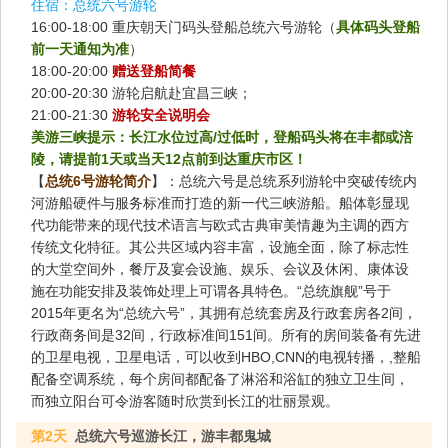
住宿：
总统六号游轮
16:00-18:00 重庆朝天门码头登船总统六号游轮（
具体码头登船
前一天通知为准
）
18:00-20:00
赠送登船简餐
20:00-20:30 游轮启航赴宜昌三峡；
21:00-21:30
游轮安全说明会
美游三峡提示：长江水位过高/过低时，登船码头将在丰都或涪
陵，请提前1天或当天12点前到达重庆市区！
【
总统6号游轮简介
】：总统六号是总统系列游轮中突破传统内
河游船硬件与服务标准而打造的新一代三峡游船。船体彰显现
代功能带来的现代技术语言与欧式古典审美情趣为主调的西方
传统文化特征。其公共区域内容丰富，设施全面，除了标志性
的大堂空间外，餐厅及宴会设施、娱乐、会议及休闲、康体设
施在功能安排及装饰处理上可谓各具特色。“总统旗舰”号于
2015年更名为“总统六号”，其拥有总统套房及行政套房各2间，
行政商务间是32间，行政标准间151间。所有的房间装备有先进
的卫星电视，卫星电话，可以收到HBO,CNN的电视转播，,整船
配备空调系统，每个房间都配备了淋浴和浴缸的独立卫生间，
而独立阳台可令游客随时欣赏到长江的壮丽景观。
第2天
总统六号巡游长江，游丰都鬼城