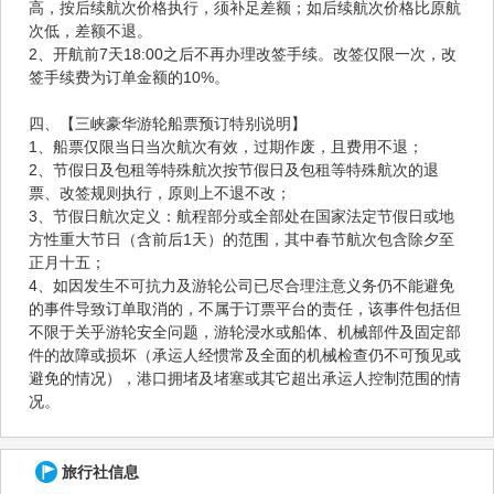
高，按后续航次价格执行，须补足差额；如后续航次价格比原航
次低，差额不退。
2、开航前7天18:00之后不再办理改签手续。改签仅限一次，改
签手续费为订单金额的10%。
四、【三峡豪华游轮船票预订特别说明】
1、船票仅限当日当次航次有效，过期作废，且费用不退；
2、节假日及包租等特殊航次按节假日及包租等特殊航次的退
票、改签规则执行，原则上不退不改；
3、节假日航次定义：航程部分或全部处在国家法定节假日或地
方性重大节日（含前后1天）的范围，其中春节航次包含除夕至
正月十五；
4、如因发生不可抗力及游轮公司已尽合理注意义务仍不能避免
的事件导致订单取消的，不属于订票平台的责任，该事件包括但
不限于关乎游轮安全问题，游轮浸水或船体、机械部件及固定部
件的故障或损坏（承运人经惯常及全面的机械检查仍不可预见或
避免的情况），港口拥堵及堵塞或其它超出承运人控制范围的情
况。
旅行社信息