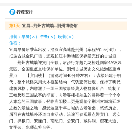
行程安排
第1天
宜昌--荆州古城墙--荆州博物馆
用餐：
早餐(
)- 午餐(
)- 晚餐(
)
住宿：
宜昌早餐后乘车出发，沿汉宜高速赴荆州（车程约1.5小时），
抵达古城金凤广场，远观长江中游地区保存最完好的古城垣
——荆州古城墙迎宾门全貌，后步行穿越九龙桥赴国家4A级风
景区、全国重点文物保护单位、荆州古城历史文化旅游区重点
景点——【宾阳楼】（游览时间40分钟左右）：该楼始建于明
代，整个城楼采用大木框架结构，气势宏伟壮观，保持了明代
建筑风格，内雕塑了一组三国故事经典人物群像组合，绘制了
三幅反映三国故事的壁画，向游客栩栩如生的讲诉着一个个令
人难忘的三国故事，登临宾阳楼上更是观整个荆州古城墙延绵
之貌的最佳之地，感受这座千年古城的古老沧桑，悠悠历史。
后可在古城墙外环道自由活动，沿途可参观景点迎宾门、远安
门、拱极门、安澜门、南纪门、公安门、藏兵洞、樱花大道、
文字砖、水师点将台等。