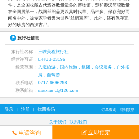
件，是全国收藏古代漆器数量最多的博物馆，楚和秦汉简牍数量
在全国居第一，战国丝织品更以其时代早、品种多、保存完好而
闻名中外，被专家学者誉为世界“丝绸宝库”。此外，还有保存完
好的珍贵的西汉古尸。
旅行社信息
旅行社名称：
三峡美程旅行社
经营许可证：
L-HUB-03196
经营范围：
入境旅游，国内旅游，组团，会议服务，户外拓
展，自驾游
联系电话：
0717-6696298
联系邮箱：
sanxiamc@126.com
登录
注册
找回密码
|
|
订单查询
回到顶部
关于我们
联系我们
立即预定
电话咨询
©2026 美程旅游官网（宜昌三峡旅游） www.sxykzx.com