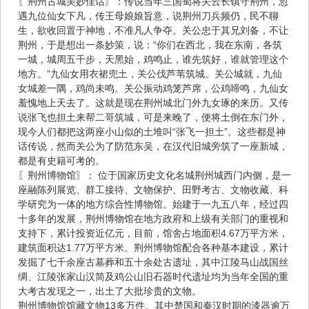
〖荆州古城美妙佳话〗：传说当年三国蜀将关云长镇守荆州，忽
遇九位仙女下凡，传王母娘娘旨意，说荆州刀兵频仍，民不聊
生，欲收回置于神地，不准凡人争夺。关公忠于其兄刘备，不让
荆州，于是想出一条妙策，说：“你们在西北，我在东南，各筑
一城，城周五千步，天黑始，鸡鸣止，谁先筑好，谁就管理这个
地方。”九仙女用衣裙兜土，关公伐芦苇筑城。关公城就，九仙
女城差一隅，鸡尚未鸣。关公振动鸡笼芦席，公鸡啼鸣，九仙女
羞愧地上天去了。这就是现在荆州城北门外九女琢的来历。又传
说张飞也担土来帮二哥筑城，可是来晚了，便将土倒在东门外，
现今人们都把这两座小山似的土堆叫“张飞一担土”。这些都是神
话传说，然而关公为了防范东吴，在汉代旧城旁筑了一座新城，
都是有史籍可考的。
〖荆州博物馆〗： 位于国家历史文化名城荆州城西门内侧，是一
座融陈列展览、群工接待、文物保护、田野考古、文物收藏、科
学研究为一体的地方综合性博物馆。始建于一九五八年，经过四
十多年的发展，荆州博物馆在地方政府和上级有关部门的重视和
支持下，累计投资近亿元，目前，馆舍占地面积4.67万平方米，
建筑面积达1.77万平方米。荆州博物馆配合各种基本建设，累计
发掘了七千余座古墓葬和五十余处古遗址，其中江陵马山战国丝
绸、江陵张家山汉简及鸡公山旧石器时代遗址均为当年全国的重
大考古发现之一，出土了大批珍贵的文物。
荆州博物馆馆藏文物13多万件。其中楚国和秦汉时期的漆器逾万