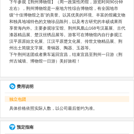
下午参观【荆州博物馆】（周一政策性闭馆，游览时间90分钟
左右），荆州博物馆是一座地方性综合博物馆，有全国地市
级“十佳博物馆之首”的美誉。以其优美的环境、丰富的馆藏文物
和独具地域特色的文物珍品陈列，以及考古研究的丰硕成果而
享誉海内外。主要参观珍宝馆、荆州凤凰山168号汉墓展、古代
漆器精品展、楚汉丝绣品展等。游客可在博物馆内自行参观江
汉平原原始文化展、江汉平原楚文化展、传世文物精品展、荆
州出土简牍文字展、青铜器、陶器、玉器等。
下午荆州送团或者乘车返回宜昌，结束宜昌至荆州一日游（荆
州古城墙、博物馆一日游）美好旅程！
费用说明
独立包团
具体价格依照实际人数，以公司最后签约为准。
预定指南