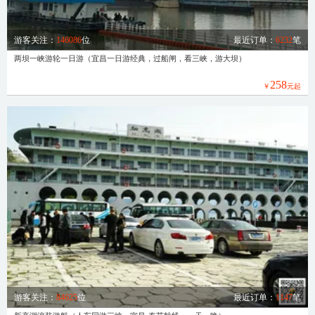
游客关注：
146086
位
最近订单：
6232
笔
两坝一峡游轮一日游（宜昌一日游经典，过船闸，看三峡，游大坝）
258
￥
元起
游客关注：
84625
位
最近订单：
1147
笔