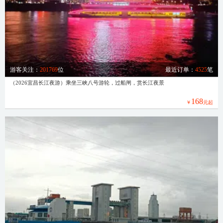
游客关注：
201769
位
最近订单：
4525
笔
（2026宜昌长江夜游）乘坐三峡八号游轮，过船闸，赏长江夜景
168
￥
元起