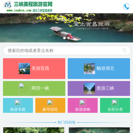
美游宜昌
畅游湖北
两坝一峡
惠游三峡
旅游专题
豪华游轮
旅游攻略
全部分类
热门目的地