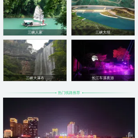
三峡人家
三峡大坝
三峡大瀑布
长江车溪夜游
热门线路推荐