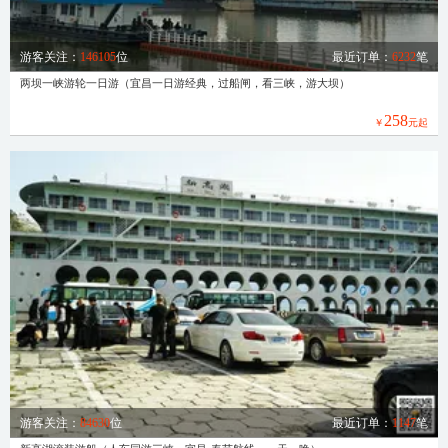
游客关注：
146105
位
最近订单：
6232
笔
两坝一峡游轮一日游（宜昌一日游经典，过船闸，看三峡，游大坝）
258
￥
元起
游客关注：
84630
位
最近订单：
1147
笔