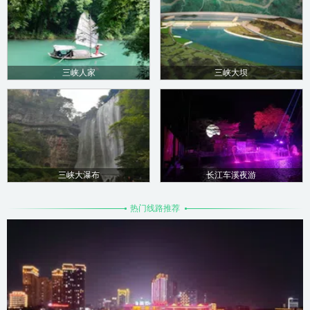
三峡人家
三峡大坝
三峡大瀑布
长江车溪夜游
热门线路推荐