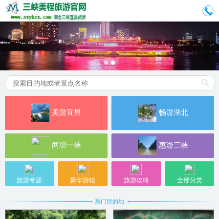
美游宜昌
畅游湖北
两坝一峡
惠游三峡
旅游专题
豪华游轮
旅游攻略
全部分类
热门目的地