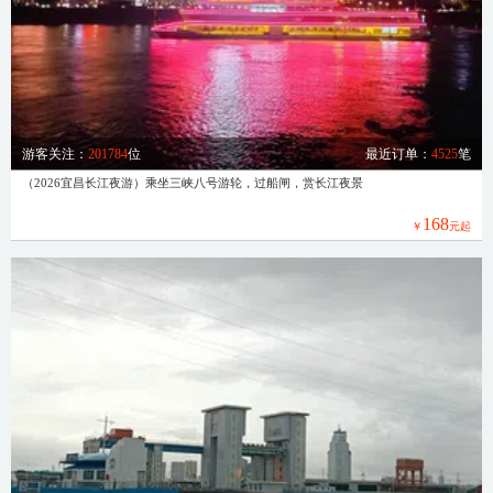
游客关注：
201784
位
最近订单：
4525
笔
（2026宜昌长江夜游）乘坐三峡八号游轮，过船闸，赏长江夜景
168
￥
元起