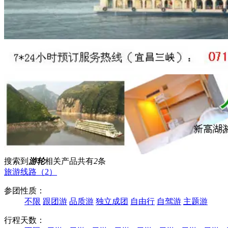
搜索到
游轮
相关产品共有
2
条
旅游线路（2）
参团性质：
不限
跟团游
品质游
独立成团
自由行
自驾游
主题游
行程天数：