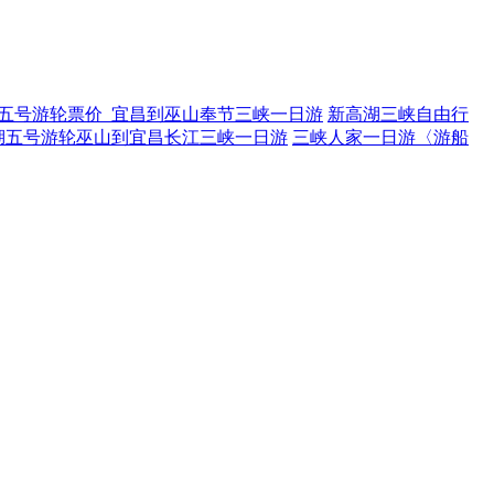
五号游轮票价_宜昌到巫山奉节三峡一日游
新高湖三峡自由行
湖五号游轮巫山到宜昌长江三峡一日游
三峡人家一日游〈游船