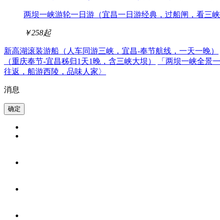
两坝一峡游轮一日游（宜昌一日游经典，过船闸，看三峡
￥258
起
新高湖滚装游船（人车同游三峡，宜昌-奉节航线，一天一晚）
（重庆奉节-宜昌秭归1天1晚，含三峡大坝）
「两坝一峡全景
往返，船游西陵，品味人家〉
消息