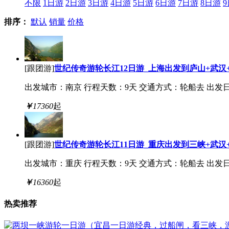
不限
1日游
2日游
3日游
4日游
5日游
6日游
7日游
8日游
排序：
默认
销量
价格
[跟团游]
世纪传奇游轮长江12日游_上海出发到庐山+武汉
出发城市：南京
行程天数：9天
交通方式：轮船去
出发日期
￥
17360
起
[跟团游]
世纪传奇游轮长江11日游_重庆出发到三峡+武汉
出发城市：重庆
行程天数：9天
交通方式：轮船去
出发日期
￥
16360
起
热卖推荐