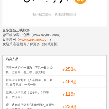
更多宜昌三峡旅游
@三峡游客中心网（
www.sxykzx.com
）
& 美游网（
www.sanxiamc.com
）
欢迎关注视频号了解更多（实时更新）
热卖产品
两坝一峡游轮一日游（宜昌一日游经
258
￥
起
典，过船闸，看三峡，游大坝）
新高湖滚装游船（人车同游三峡，宜
468
￥
起
昌-奉节航线，一天一晚）
三峡大坝半日游（坛子岭、185平
115
￥
起
台、截流园）
观三峡高峡平湖五号游轮票价_宜昌到
238
￥
起