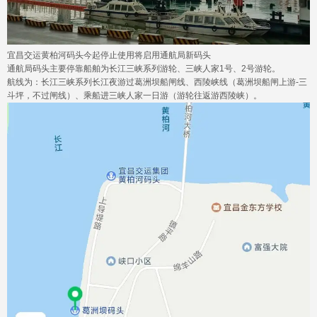
宜昌交运黄柏河码头今起停止使用将启用通航局新码头
通航局码头主要停靠船舶为长江三峡系列游轮、三峡人家1号、2号游轮。
航线为：长江三峡系列长江夜游过葛洲坝船闸线、西陵峡线（葛洲坝船闸上游-三
斗坪，不过闸线）、乘船进三峡人家一日游（游轮往返游西陵峡）。