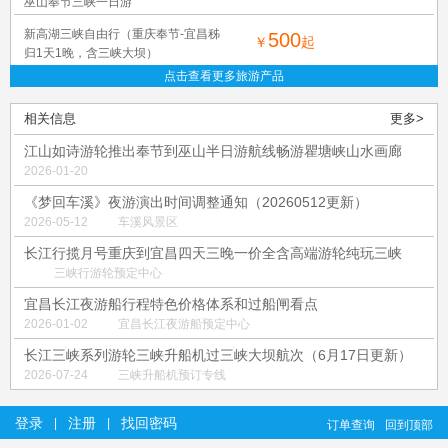
巫山奉节三峡一日游
新高湖三峡自由行（重庆奉节-宜昌秭
500
￥
起
归1天1晚，含三峡大坝）
点击查看更多旅游产品
相关信息
更多>
江山如诗游轮推出奉节到巫山半日游航线畅游瞿塘峡山水画廊
2026-01-20
《梦回车溪》夜游演出时间调整通知（20260512更新）
2026-05-12
车溪风景区
长江行揽月号重庆到宜昌四天三晚一价全含高端游轮纯玩三峡
三峡行游轮预定中心
宜昌长江夜游船行程特色价格体系和过船闸看点
2026-01-02
宜昌长江夜游船预定中心
长江三峡系列游轮三峡升船机过三峡大坝航次（6月17日更新）
2026-07-24
三峡升船机预订专线
登录
注册
找回密码
|
|
订单查询
回到顶部