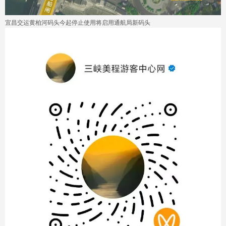
宜昌交运黄柏河码头今起停止使用将启用通航局新码头