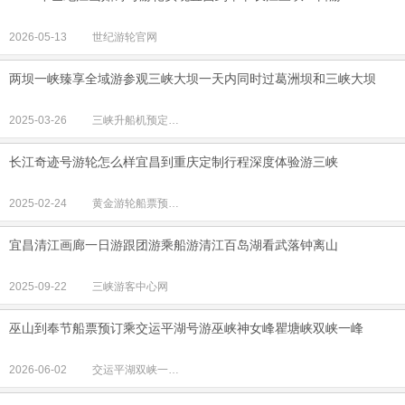
2026-05-13
世纪游轮官网
两坝一峡臻享全域游参观三峡大坝一天内同时过葛洲坝和三峡大坝
2025-03-26
三峡升船机预定中心
长江奇迹号游轮怎么样宜昌到重庆定制行程深度体验游三峡
2025-02-24
黄金游轮船票预定中心
宜昌清江画廊一日游跟团游乘船游清江百岛湖看武落钟离山
2025-09-22
三峡游客中心网
巫山到奉节船票预订乘交运平湖号游巫峡神女峰瞿塘峡双峡一峰
2026-06-02
交运平湖双峡一峰船票预订中心