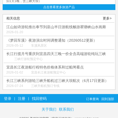
归1天1晚，含三峡大坝）
点击查看更多旅游产品
相关信息
更多>
江山如诗游轮推出奉节到巫山半日游航线畅游瞿塘峡山水画廊
2026-01-20
《梦回车溪》夜游演出时间调整通知（20260512更新）
2026-05-12
车溪风景区
长江行揽月号重庆到宜昌四天三晚一价全含高端游轮纯玩三峡
三峡行游轮预定中心
宜昌长江夜游船行程特色价格体系和过船闸看点
2026-01-02
宜昌长江夜游船预定中心
长江三峡系列游轮三峡升船机过三峡大坝航次（6月17日更新）
2026-07-24
三峡升船机预订专线
登录
注册
找回密码
|
|
订单查询
回到顶部
关于我们
联系我们