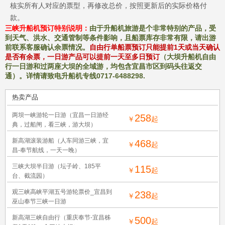
核实所有人对应的票型，再修改总价，按照更新后的实际价格付
款。
三峡升船机预订特别说明：
由于升船机旅游是个非常特别的产品，受
到天气、洪水、交通管制等条件影响，且船票库存非常有限，请出游
前联系客服确认余票情况。
自由行单船票预订只能提前1天或当天确认
是否有余票，一日游产品可以提前一天至多日预订
（大坝升船机自由
行一日游和过两座大坝的全域游，均包含宜昌市区到码头往返交
通）。详情请致电升船机专线0717-6488298.
热卖产品
两坝一峡游轮一日游（宜昌一日游经
258
￥
起
典，过船闸，看三峡，游大坝）
新高湖滚装游船（人车同游三峡，宜
468
￥
起
昌-奉节航线，一天一晚）
三峡大坝半日游（坛子岭、185平
115
￥
起
台、截流园）
观三峡高峡平湖五号游轮票价_宜昌到
238
￥
起
巫山奉节三峡一日游
新高湖三峡自由行（重庆奉节-宜昌秭
500
￥
起