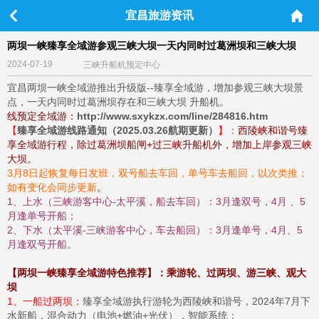
宜昌旅游资讯
两坝一峡臻享全域游参观三峡大坝一天内同时过葛洲坝和三峡大坝
2024-07-19
三峡升船机预定中心
宜昌两坝一峡全域游推出升级版--臻享全域游，
增加参观三峡大坝景
点，一天内同时过葛洲坝存在和三峡大坝 升船机。
线预定全域游：
http://www.sxykzx.com/line/284816.htm
【
臻享全域游线路通知（2025.03.26航期更新）
】
：
西陵峡和谐号臻
享全域游行程，除过葛洲坝船闸+过三峡升船机外，增加上岸参观三峡
大坝。
3月8日起恢复每日发班，双号船去车回，单号车去船回，以次类推；
如有变化会同步更新
。
1、上水（三峡游客中心-太平溪，船去车回）：3月逢双号，4月 、5
月逢单号开船；
2、下水（太平溪-三峡游客中心，车去船回）：3月逢单号，4月、5
月逢双号开船。
【两坝一峡臻享全域游特色推荐】：乘游轮、过两坝、游三峡、观大
坝
1、一船过两坝：
臻享全域游执行游轮为西陵峡和谐号，2024年7月下
水新船，混合动力（电池+燃油+光伏），智能系统；