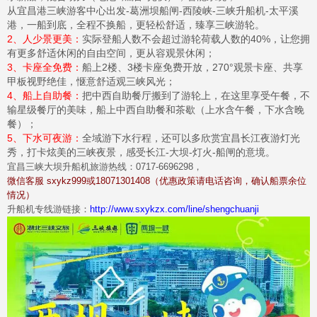
从宜昌港三峡游客中心出发-葛洲坝船闸-西陵峡-三峡升船机-太平溪
港，一船到底，全程不换船，更轻松舒适，臻享三峡游轮。
2、人少景更美：
实际登船人数不会超过游轮荷载人数的40%，让您拥
有更多舒适休闲的自由空间，更从容观景休闲；
3、卡座全免费：
船上2楼、3楼卡座免费开放，270°观景卡座、共享
甲板视野绝佳，惬意舒适观三峡风光；
4、船上自助餐：
把中西自助餐厅搬到了游轮上，在这里享受午餐，不
输星级餐厅的美味，船上中西自助餐和茶歇（上水含午餐，下水含晚
餐）；
5、下水可夜游：
全域游下水行程，还可以多欣赏宜昌长江夜游灯光
秀，打卡炫美的三峡夜景，感受长江-大坝-灯火-船闸的意境。
宜昌三峡大坝升船机旅游热线：0717-6696298，
微信客服 sxykz999或18071301408（优惠政策请电话咨询，确认船票余位
情况）
升船机专线游链接：
http://www.sxykzx.com/line/shengchuanji