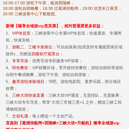
16:00-17:00 游轮下午茶，船游西陵峡，
18:00 游轮自助晚餐，18:30 过葛洲坝船闸，19:00 欣赏长江夜景，
20:00 三峡游客中心下船散团。
新增
【
臻享全域游vip贵宾票
】
，相对普通票更多权益：
1、
VIP休息室
：三峡游客中心专属VIP休息室；快速通道、专属闸
机，快速安检；
2、
游船二、三楼卡座座位
：可自由落座(包房及特专属观景殊区域
除外)，另赠送
四楼前厅观景台
；
3、
专享导游
：优秀导游专职服务VIP游客；
4、
特色餐饮
：VIP就餐区域，享升级特色餐饮；游轮自助特享游轮
自助午餐或晚餐，游轮下午茶、游轮自助茶歇；
5、
趣享游轮体验项目
：书吧、游轮电影院、童梦乐园，部分项目
收费；
6、
三峡大坝快速直通
：三峡大坝VIP通道，无需排队，无需换乘，
三峡大坝专车导览；尊享“大坝三常规三景+1 之外，赠送三峡工程
博物馆游览；
7、
文创礼遇
：每人赠送一个文创产品。
宜昌到【葛洲坝船闸+西陵峡+三峡大坝+升船机】臻享全域游vip