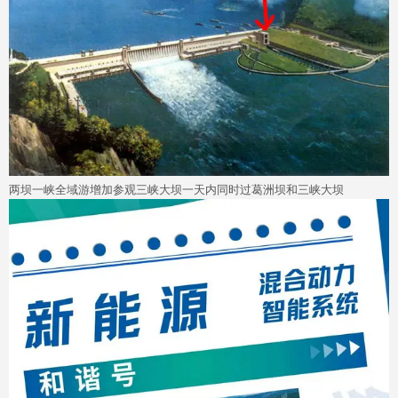
两坝一峡全域游增加参观三峡大坝一天内同时过葛洲坝和三峡大坝