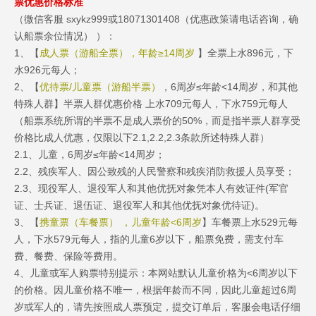
票优惠价格标准
（微信客服 sxykz999或18071301408（优惠政策请电话咨询，确
认船票余位情况） ）：
1、【
成人票（游船全票），年龄≥14周岁
】全票上水896元，下
水926元每人；
2、【
优待票/儿童票（游船半票）
，6周岁≤年龄<14周岁，和其他
特殊人群】半票人群优惠价格 上水709元每人，下水759元每人
（船票系统所谓的半票不是成人票价的50%，而是指半票人群享受
价格比成人优惠，仅限以下2.1,2.2,2.3条款所述特殊人群）
2.1、儿童，6周岁≤年龄<14周岁；
2.2、残疾军人、因公致残的人民警察和残疾消防救援人员享受；
2.3、现役军人、退役军人和其他优抚对象凭本人有效证件(军官
证、士兵证、退伍证、退役军人和其他优抚对象优待证)。
3、【
携童票（车餐票） ，儿童年龄<6周岁
】车餐票上水529元每
人，下水579元每人，指的儿童6岁以下，船票免费，需支付车
费、餐费、保险等费用。
4、儿童或军人购票特别提示：本网站默认儿童价格为<6周岁以下
的价格。因儿童价格不唯一，根据年龄而不同，因此儿童超过6周
岁或军人的，请先按照成人票预定，提交订单后，客服会电话仔细