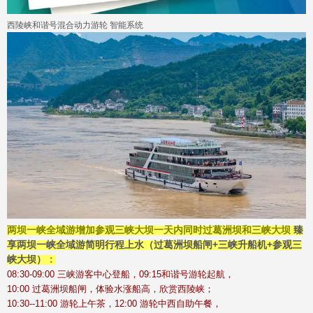
西陵峡和谐号混合动力游轮 智能系统
两坝一峡全域游增加参观三峡大坝一天内同时过葛洲坝和三峡大坝
臻
享两坝一峡全域游简明行程上水
（过葛洲坝船闸+三峡升船机+参观三
峡大坝）
：
08:30-09:00 三峡游客中心登船，09:15和谐号游轮起航，
10:00 过葛洲坝船闸，体验水涨船高，欣赏西陵峡；
10:30--11:00 游轮上午茶，12:00 游轮中西自助午餐，