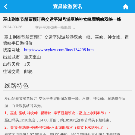
宜昌旅游资讯
巫山到奉节船票预订乘交运平湖号游巫峡神女峰瞿塘峡双峡一峰
2024-03-26
交运平湖双峡一峰船票预订中心
巫山到奉节船票预订_交运平湖游船游双峡一峰、巫峡、神女峰、瞿
塘峡半日游报价
线路网址：
http://www.sxykzx.com/line/134298.htm
出发城市：重庆巫山
出行天数：1天
往返交通：邮轮
线路特色
巫山到奉节船票预订_交运平湖游船游双峡一峰、巫峡、神女峰、瞿塘峡半日
游，白天观赏峡谷风光。
1、巫山-巫峡-神女峰--瞿塘峡--奉节游船班次（巫山上水到奉节）：
巫山码头13:30集合，14:00 开船，约18:30抵达奉节码头下船结束。
2、奉节-瞿塘峡-巫峡-神女峰-巫山游船班次（奉节下水到巫山）：
奉节宝塔坪码头07:00集合，08:00 开船，约12:30抵达巫山码头下船结束。