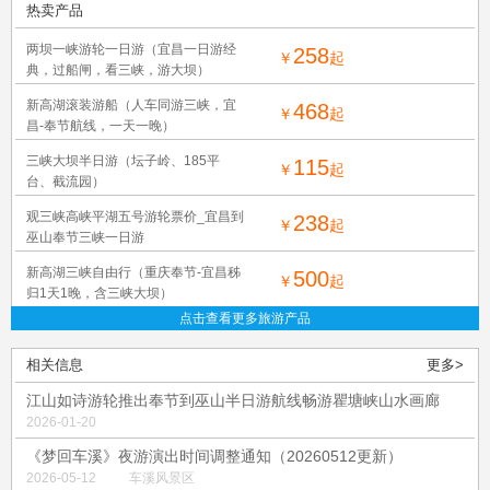
热卖产品
两坝一峡游轮一日游（宜昌一日游经
258
￥
起
典，过船闸，看三峡，游大坝）
新高湖滚装游船（人车同游三峡，宜
468
￥
起
昌-奉节航线，一天一晚）
三峡大坝半日游（坛子岭、185平
115
￥
起
台、截流园）
观三峡高峡平湖五号游轮票价_宜昌到
238
￥
起
巫山奉节三峡一日游
新高湖三峡自由行（重庆奉节-宜昌秭
500
￥
起
归1天1晚，含三峡大坝）
点击查看更多旅游产品
相关信息
更多>
江山如诗游轮推出奉节到巫山半日游航线畅游瞿塘峡山水画廊
2026-01-20
《梦回车溪》夜游演出时间调整通知（20260512更新）
2026-05-12
车溪风景区