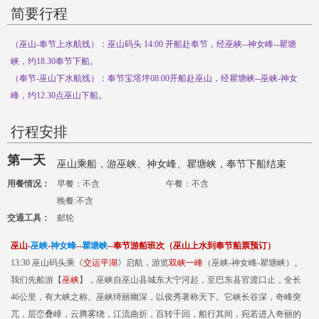
简要行程
（巫山-奉节上水航线）：巫山码头 14:00 开船赴奉节，经巫峡--神女峰--瞿塘
峡，约18.30奉节下船。
（奉节-巫山下水航线）：奉节宝塔坪08:00开船赴巫山，经瞿塘峡--巫峡-神女
峰，约12.30点巫山下船。
行程安排
第一天
巫山乘船，游巫峡、神女峰、瞿塘峡，奉节下船结束
用餐情况：
早餐：不含
午餐：不含
晚餐:不含
交通工具：
邮轮
巫山-
巫峡
-
神女峰
--
瞿塘峡
--奉节游船班次（巫山上水到奉节船票预订）
13:30 巫山码头乘《
交运平湖
》启航，游览
双峡一峰
（巫峡-神女峰-瞿塘峡）。
我们先船游【
巫峡
】，巫峡自巫山县城东大宁河起，至巴东县官渡口止，全长
46公里，有大峡之称。巫峡绮丽幽深，以俊秀著称天下。它峡长谷深，奇峰突
兀，层峦叠嶂，云腾雾绕，江流曲折，百转千回，船行其间，宛若进入奇丽的