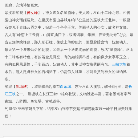
画廊，充满诗情画意。
紧接着船观【
神女峰
】，神女峰又名望霞峰，美人峰，巫山十二峰之最。相传
巫山神女瑶姬居此。在重庆市巫山县城东约15公里处的巫峡大江北岸。一根巨
石突兀于青峰云霞之中，宛若一个亭亭玉立、美丽动人的少女，故名神女峰。
古人有“峰峦上主云霄，山脚直插江中，议者谓泰、华衡、庐皆无此奇”之说。每
当云烟缭绕峰顶，那人形石柱，像披上薄纱似的，更显脉脉含情，妩媚动人。
每天第一个迎来灿烂的朝霞，又最后一个送走绚丽的晚霞，故名“望霞峰”。巫山
十二峰各有特色，有的若金龙腾空，有的如雄狮昂首，有的像少女亭亭玉立，
有的似凤凰展翅，千姿百态，妩媚动人，其中以神女峰秀丽有名。
三峡大坝
蓄
水后，游人泛舟神女的石榴裙下，仍需仰头眺望，才能欣赏到神女的绰约风
姿。
船游【
瞿塘峡
】，瞿塘峡西起奉节
白帝城
、东至巫山大溪镇，峡长8公里，是
长
江三峡
之一。 瞿塘峡在长江三峡中雄奇壮观，文物胜迹丰富，著名景点有奉节
古城、八阵图、鱼复塔、古栈道等。
约18:30 至奉节码头下船，结束巫山到奉节交运平湖游轮双峡一峰半日游美好旅
程！