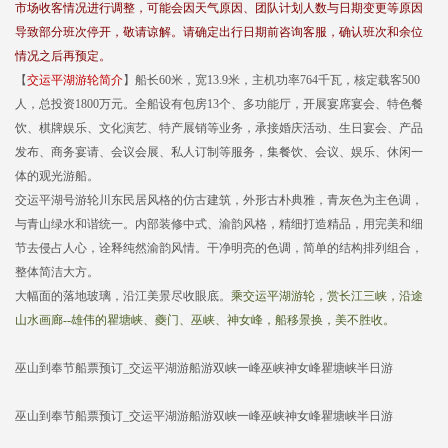
市场收客情况进行调整，可能会因天气原因、团队计划人数与日期变更等原因
导致部分班次停开，敬请谅解。请确定出行日期前咨询客服，确认班次和余位
情况之后再预定。
【
交运平湖游轮简介
】船长60米，宽13.9米，主机功率764千瓦，核定载客500
人，总投资1800万元。全船设有包房13个、多功能厅，开展宴席宴会、特色餐
饮、棋牌娱乐、文化演艺、特产展销等业务，承接婚庆活动、生日宴会、产品
发布、商务宴请、会议会展、私人订制等服务，集餐饮、会议、娱乐、休闲一
体的观光游船。
交运平湖号游轮川东民居风格的仿古建筑，外形古朴典雅，青灰色为主色调，
与青山绿水和谐统一。内部装修中式、渝韵风格，精细打造精品，用完美和细
节去侵占人心，诠释纯然渝韵风情。干净明亮的色调，简单的结构排列组合，
整体简洁大方。
大幅面的落地玻璃，沿江美景尽收眼底。
乘交运平湖游轮，赏长江三峡，沿途
山水画廊--雄伟的瞿塘峡、夔门、巫峡、神女峰，船移景换，美不胜收。
巫山到奉节船票预订_交运平湖游船游双峡一峰巫峡神女峰瞿塘峡半日游
巫山到奉节船票预订_交运平湖游船游双峡一峰巫峡神女峰瞿塘峡半日游