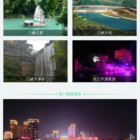
三峡人家
三峡大坝
三峡大瀑布
长江车溪夜游
热门线路推荐