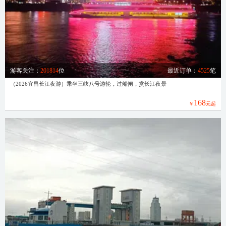
游客关注：
201814
位
最近订单：
4525
笔
（2026宜昌长江夜游）乘坐三峡八号游轮，过船闸，赏长江夜景
168
￥
元起