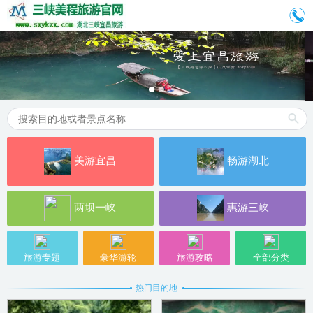
美游宜昌
畅游湖北
两坝一峡
惠游三峡
旅游专题
豪华游轮
旅游攻略
全部分类
热门目的地