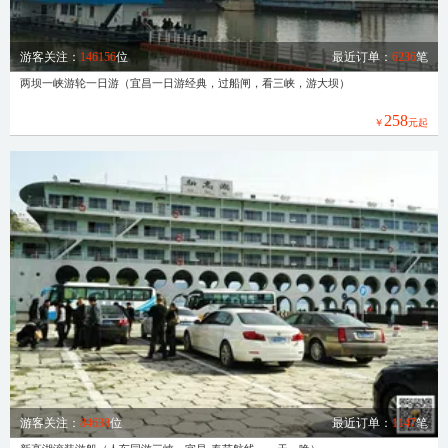
游客关注：
146156
位
最近订单：
6236
笔
两坝一峡游轮一日游（宜昌一日游经典，过船闸，看三峡，游大坝）
258
￥
元起
游客关注：
84638
位
最近订单：
1147
笔