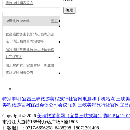
雪旅游时间表公布
游湖北旅游攻略
更多
宜昌跟团游去长阳清江画廊怎么
走，清江画廊百岛湖攻略
2021清明节湖北旅游共接待游客
1170.3万人
湖北省内有几家滑雪场，湖北滑
雪旅游时间表公布
特别申明
宜昌三峡旅游美程旅行社官网电脑和手机站点
三峡美
美程旅游官网宜昌会议公司会议服务
三峡美程旅行社官网宜昌
Copyright © 2026
美程旅游官网（宜昌三峡旅游）
鄂ICP备1201
市沿江大道特168号万达广场A座1805.
〖客服〗：0717-6696298_6488298_18071301408