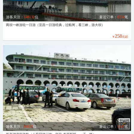
游客关注：
146132
位
最近订单：
6234
笔
两坝一峡游轮一日游（宜昌一日游经典，过船闸，看三峡，游大坝）
258
￥
元起
游客关注：
84633
位
最近订单：
1147
笔