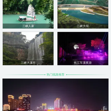
三峡人家
三峡大坝
三峡大瀑布
长江车溪夜游
热门线路推荐