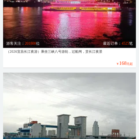
游客关注：
201800
位
最近订单：
4525
笔
（2026宜昌长江夜游）乘坐三峡八号游轮，过船闸，赏长江夜景
168
￥
元起