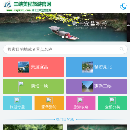
美游宜昌
畅游湖北
两坝一峡
惠游三峡
旅游专题
豪华游轮
旅游攻略
全部分类
热门目的地