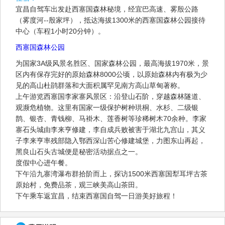
宜昌自驾车出发赴西塞国森林秘境，经宜巴高速、雾殷公路
（雾度河--殷家坪），抵达海拔1300米的西塞国森林公园接待
中心（车程1小时20分钟）。
西塞国森林公园
为国家3A级风景名胜区、国家森林公园，最高海拔1970米，景
区内有保存完好的原始森林8000公顷，以原始森林内有极为少
见的高山杜鹃群落和大面积属罕见南方高山草甸著称。
上午游览西塞国李家寨风景区：沿登山石阶，穿越森林隧道、
观濒危植物。这里有国家一级保护树种珙桐、水杉、二级银
鹊、银杏、青钱柳、马褂木、莲香树等珍稀树木70余种。李家
寨石头城由李来亨修建，李自成兵败被害于湖北九宫山，其义
子李来亨率残部隐入鄂西深山苦心修建城堡，力图东山再起，
黑良山石头古城便是秘密活动据点之一。
度假中心进午餐。
下午沿九寨湾瀑布群拾阶而上，探访1500米西塞国犁耳坪古茶
原始村，免费品茶，观三峡美高山茶田。
下午乘车返宜昌，结束西塞国自驾一日游美好旅程！