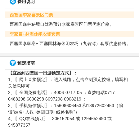
费用说明
西塞国李家寨景区门票
西塞国森林秘境自驾游预订李家寨景区门票优惠价格。
李家寨+林海休闲农场套票
西塞国李家寨+ 西塞国林海休闲农场（九砦湾）套票优惠价格。
预定指南
【宜昌到西塞国一日游预定方式】：
1、〖网上直接预定〗：进入线路，点击立刻预定按钮，填写相
关信息即可；
2、〖全国免费电话〗：4006-0717-05 ；直拨电话0717-
6488298 6696298 6697298 6908219 ；
3、〖手机短信预订〗：15608606453 和13972602453（编
辑“姓名+人数+参团日期+线路名称”）
4、〖QQ在线预订〗：306152054 或 1294652490 或
945877357