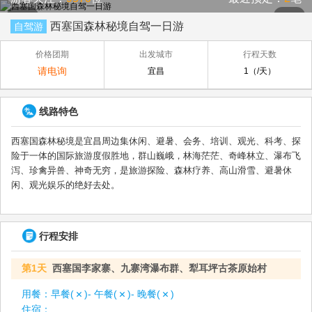
西塞国森林秘境自驾一日游
自驾游
价格团期
出发城市
行程天数
请电询
宜昌
1（/天）
线路特色
西塞国森林秘境是宜昌周边集休闲、避暑、会务、培训、观光、科考、探
险于一体的国际旅游度假胜地，群山巍峨，林海茫茫、奇峰林立、瀑布飞
泻、珍禽异兽、神奇无穷，是旅游探险、森林疗养、高山滑雪、避暑休
闲、观光娱乐的绝好去处。
行程安排
第1天
西塞国李家寨、九寨湾瀑布群、犁耳坪古茶原始村
用餐：
早餐(
)- 午餐(
)- 晚餐(
)
住宿：