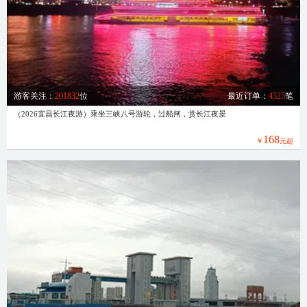
游客关注：
201832
位
最近订单：
4525
笔
（2026宜昌长江夜游）乘坐三峡八号游轮，过船闸，赏长江夜景
168
￥
元起