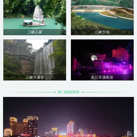
三峡人家
三峡大坝
三峡大瀑布
长江车溪夜游
热门线路推荐