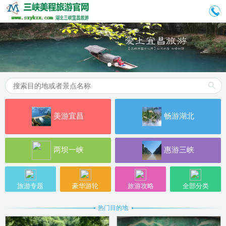
美游宜昌
畅游湖北
两坝一峡
惠游三峡
旅游专题
豪华游轮
旅游攻略
全部分类
热门目的地