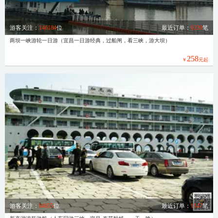
游客关注：
146184
位
最近订单：
6239
笔
两坝一峡游轮一日游（宜昌一日游经典，过船闸，看三峡，游大坝）
258
￥
元起
游客关注：
84655
位
最近订单：
1147
笔