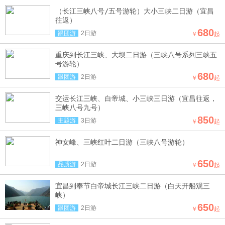
（长江三峡八号/五号游轮）大小三峡二日游（宜昌
往返）
680
跟团游
2日游
￥
起
重庆到长江三峡、大坝二日游（三峡八号系列三峡五
号游轮）
680
跟团游
2日游
￥
起
交运长江三峡、白帝城、小三峡三日游（宜昌往返，
三峡八号九号）
850
主题游
3日游
￥
起
神女峰、三峡红叶二日游（三峡八号游轮）
650
品质游
2日游
￥
起
宜昌到奉节白帝城长江三峡二日游（白天开船观三
峡）
650
跟团游
2日游
￥
起