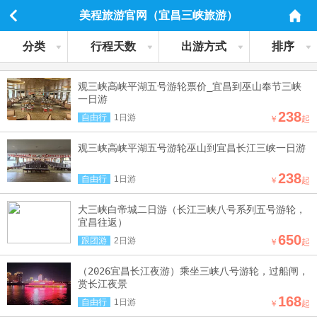
美程旅游官网（宜昌三峡旅游）
分类
行程天数
出游方式
排序
观三峡高峡平湖五号游轮票价_宜昌到巫山奉节三峡
一日游
238
自由行
1日游
￥
起
观三峡高峡平湖五号游轮巫山到宜昌长江三峡一日游
238
自由行
1日游
￥
起
大三峡白帝城二日游（长江三峡八号系列五号游轮，
宜昌往返）
650
跟团游
2日游
￥
起
（2026宜昌长江夜游）乘坐三峡八号游轮，过船闸，
赏长江夜景
168
自由行
1日游
￥
起