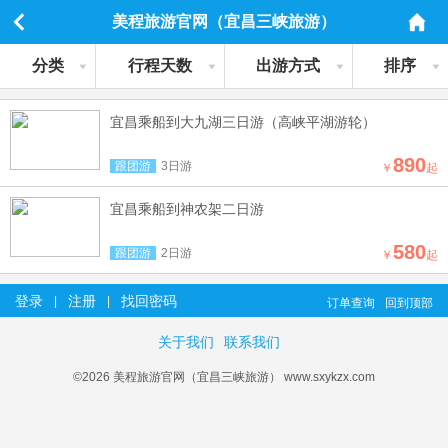
美程旅游官网（宜昌三峡旅游）
分类
行程天数
出游方式
排序
宜昌乘船到大九湖三日游（高峡平湖游轮）
890
跟团游
3日游
￥
起
宜昌乘船到神农架二日游
580
跟团游
2日游
￥
起
登录
注册
找回密码
|
|
订单查询
回到顶部
关于我们
联系我们
©2026 美程旅游官网（宜昌三峡旅游） www.sxykzx.com