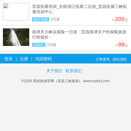
宜昌拓展培训_长阳清江拓展二日游_宜昌拓展三峡拓
展培训中心
200
独立包团
2日游
￥
起
南津关大峡谷探险一日游〈宜昌南津关户外探险旅游
行程报价〉
99
自由行
1日游
￥
起
登录
注册
找回密码
|
|
订单查询
回到顶部
关于我们
联系我们
©2026 美程旅游官网（宜昌三峡旅游） www.sxykzx.com