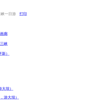
三峡一日游
打印
画廊
三峡
更新）
，游大坝）