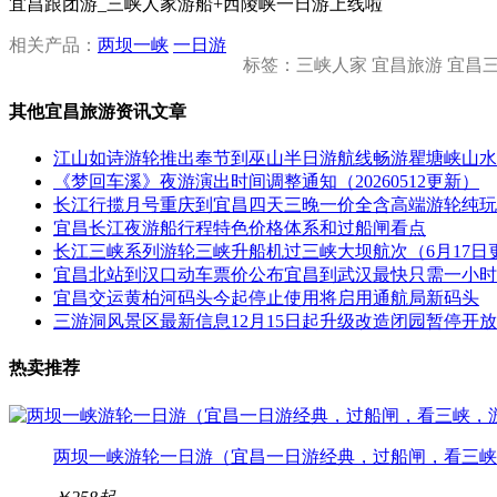
宜昌跟团游_三峡人家游船+西陵峡一日游上线啦
相关产品：
两坝一峡
一日游
标签：三峡人家 宜昌旅游 宜昌
其他宜昌旅游资讯文章
江山如诗游轮推出奉节到巫山半日游航线畅游瞿塘峡山水
《梦回车溪》夜游演出时间调整通知（20260512更新）
长江行揽月号重庆到宜昌四天三晚一价全含高端游轮纯玩
宜昌长江夜游船行程特色价格体系和过船闸看点
长江三峡系列游轮三峡升船机过三峡大坝航次（6月17日
宜昌北站到汉口动车票价公布宜昌到武汉最快只需一小时
宜昌交运黄柏河码头今起停止使用将启用通航局新码头
三游洞风景区最新信息12月15日起升级改造闭园暂停开放
热卖推荐
两坝一峡游轮一日游（宜昌一日游经典，过船闸，看三峡