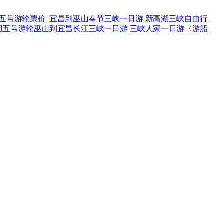
五号游轮票价_宜昌到巫山奉节三峡一日游
新高湖三峡自由行
湖五号游轮巫山到宜昌长江三峡一日游
三峡人家一日游〈游船