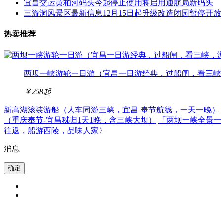
宜昌交运黄柏河码头今起停止使用将启用通航局新码头
三游洞风景区最新信息12月15日起升级改造闭园暂停开放
热卖推荐
两坝一峡游轮一日游（宜昌一日游经典，过船闸，看三峡
￥258
起
新高湖滚装游船（人车同游三峡，宜昌-奉节航线，一天一晚）
（重庆奉节-宜昌秭归1天1晚，含三峡大坝）
「两坝一峡全景
往返，船游西陵，品味人家〉
消息