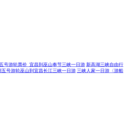
五号游轮票价_宜昌到巫山奉节三峡一日游
新高湖三峡自由行
湖五号游轮巫山到宜昌长江三峡一日游
三峡人家一日游〈游船