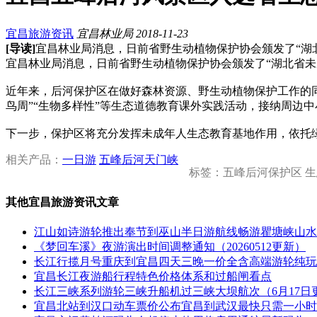
宜昌旅游资讯
宜昌林业局
2018-11-23
[导读]
宜昌林业局消息，日前省野生动植物保护协会颁发了“湖
宜昌林业局消息，日前省野生动植物保护协会颁发了“湖北省未
近年来，后河保护区在做好森林资源、野生动植物保护工作的同
鸟周”“生物多样性”等生态道德教育课外实践活动，接纳周边
下一步，保护区将充分发挥未成年人生态教育基地作用，依托
相关产品：
一日游
五峰后河天门峡
标签：五峰后河保护区 
其他宜昌旅游资讯文章
江山如诗游轮推出奉节到巫山半日游航线畅游瞿塘峡山水
《梦回车溪》夜游演出时间调整通知（20260512更新）
长江行揽月号重庆到宜昌四天三晚一价全含高端游轮纯玩
宜昌长江夜游船行程特色价格体系和过船闸看点
长江三峡系列游轮三峡升船机过三峡大坝航次（6月17日
宜昌北站到汉口动车票价公布宜昌到武汉最快只需一小时