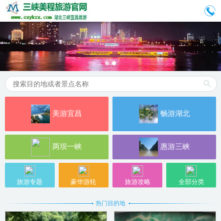
美游宜昌
畅游湖北
两坝一峡
惠游三峡
旅游专题
豪华游轮
旅游攻略
全部分类
热门目的地