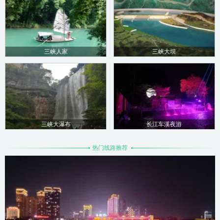
三峡人家
三峡大坝
三峡大瀑布
长江车溪夜游
热门线路推荐