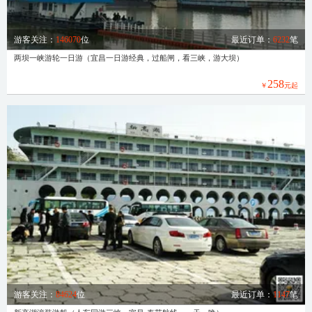
游客关注：
146070
位
最近订单：
6232
笔
两坝一峡游轮一日游（宜昌一日游经典，过船闸，看三峡，游大坝）
258
￥
元起
游客关注：
84624
位
最近订单：
1147
笔