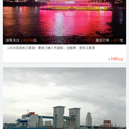
游客关注：
201764
位
最近订单：
4525
笔
（2026宜昌长江夜游）乘坐三峡八号游轮，过船闸，赏长江夜景
168
￥
元起